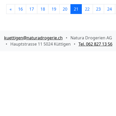
«
16
17
18
19
20
21
22
23
24
kuettigen@naturadrogerie.ch
•
Natura Drogerien AG
•
Hauptstrasse 11 5024 Küttigen
•
Tel. 062 827 13 56