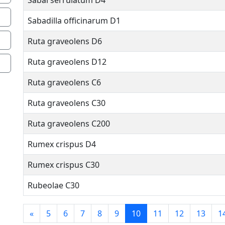
Sabal serrulatum D4
Sabadilla officinarum D1
Ruta graveolens D6
Ruta graveolens D12
Ruta graveolens C6
Ruta graveolens C30
Ruta graveolens C200
Rumex crispus D4
Rumex crispus C30
Rubeolae C30
«
5
6
7
8
9
10
11
12
13
1