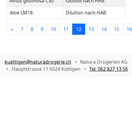
Alnus glutinosa C30
Globuli nach HAB
Aloe LM18
Dilution nach HAB
«
7
8
9
10
11
12
13
14
15
16
kuettigen@naturadrogerie.ch
•
Natura Drogerien AG
•
Hauptstrasse 11 5024 Küttigen
•
Tel. 062 827 13 56